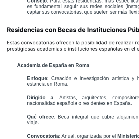
Consejo
: Para estas residencias, más específica
es fundamental seguir sus redes sociales (Insta
captar sus convocatorias, que suelen ser más flexi
Residencias con Becas de Instituciones Púb
Estas convocatorias ofrecen la posibilidad de realizar r
prestigiosas academias e instituciones españolas en el e
Academia de España en Roma
Enfoque
: Creación e investigación artística y
estancia en Roma.
Dirigido a
: Artistas, arquitectos, compositor
nacionalidad española o residentes en España.
Qué ofrece
: Beca integral que cubre alojamient
viaje.
Convocatoria
: Anual, organizada por el
Minister