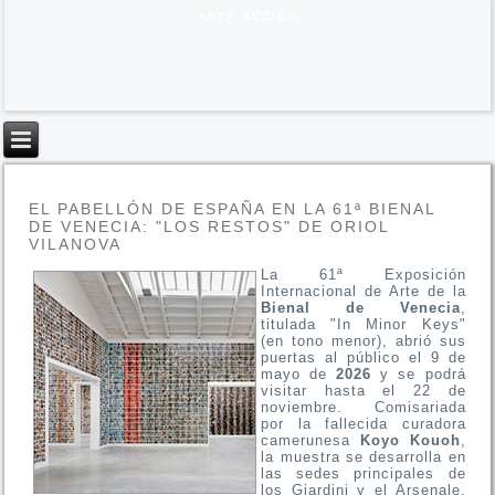
ARTE ACCIÓN
EL PABELLÓN DE ESPAÑA EN LA 61ª BIENAL
DE VENECIA: "LOS RESTOS" DE ORIOL
VILANOVA
La 61ª Exp
osición
Internacional de Arte de la
Bienal de Venecia
,
titulada "In Minor Keys"
(en tono menor), abrió sus
puertas al público el 9 de
mayo de
2026
y se podrá
visitar hasta el 22 de
noviembre. Comisariada
por la fallecida curadora
camerunesa
Koyo Kouoh
,
la muestra se desarrolla en
las sedes principales de
los Giardini y el Arsenale,