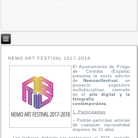
ARTE ACCIÓN
NEMO ART FESTIVAL 2017-2018
El Ayuntamiento de Priego
de Córdoba (España)
presenta la sexta edición
de
Nemoartfestival
, un
proyecto expositivo
multidisciplinar, centrado
en el
arte digital y la
fotografía
contemporánea
.
1. Participantes
– Podrán participar artistas
de cualquier nacionalidad
mayores de 21 años
– Los trabajos deberán ser posteriores al 2015, incluido